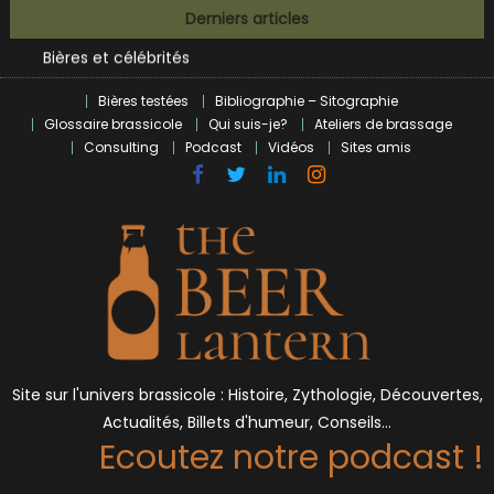
BrewDog racheté par Tilray pour une bouchée de pain ?
Skip
Derniers articles
Bières et célébrités
to
L’écosysteme brassicole en introspection
content
Zoumaï : pionnier de la révolution craft à Marseille
Bières testées
Bibliographie – Sitographie
L’intelligence artificielle dans le milieu brassicole
Glossaire brassicole
Qui suis-je?
Ateliers de brassage
BrewDog racheté par Tilray pour une bouchée de pain ?
Consulting
Podcast
Vidéos
Sites amis
Bières et célébrités
Site sur l'univers brassicole : Histoire, Zythologie, Découvertes,
Actualités, Billets d'humeur, Conseils…
Ecoutez notre podcast !