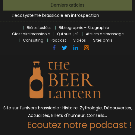
Bières et célébrités
Skip
Derniers articles
L’écosysteme brassicole en introspection
to
Zoumaï : pionnier de la révolution craft à Marseille
content
L’intelligence artificielle dans le milieu brassicole
Bières testées
Bibliographie – Sitographie
BrewDog racheté par Tilray pour une bouchée de pain ?
Glossaire brassicole
Qui suis-je?
Ateliers de brassage
Bières et célébrités
Consulting
Podcast
Vidéos
Sites amis
Site sur l'univers brassicole : Histoire, Zythologie, Découvertes,
Actualités, Billets d'humeur, Conseils…
Ecoutez notre podcast !