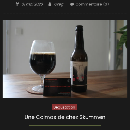
Posted
Author
31 mai 2020
Greg
Commentaire (0)
on
Dégustation
Une Calmos de chez Skummen