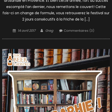
artisanale en Provence. Et bien cette année, fort du succès
escompté l’an dernier, nous remettons le couvert! Cette
fois-ci on change de formule, vous retrouverez le festival sur
2 jours consécutifs à la Friche de la […]
Posted
Author
14 avril 2017
Greg
Commentaires (3)
on