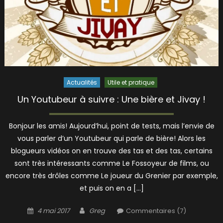
Actualités
Utile et pratique
Un Youtubeur à suivre : Une bière et Jivay !
Bonjour les amis! Aujourd’hui, point de tests, mais l’envie de
vous parler d’un Youtubeur qui parle de bière! Alors les
blogueurs vidéos on en trouve des tas et des tas, certains
sont très intéressants comme Le Fossoyeur de films, ou
encore très drôles comme Le joueur du Grenier par exemple,
et puis on en a […]
Posted
Author
4 mai 2017
Greg
Commentaires (7)
on