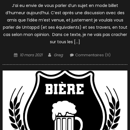
J’ai eu envie de vous parler d’un sujet en mode billet
d’humeur aujourd’hui. C’est après une discussion avec des
amis que l’idée m’est venue, et justement je voulais vous
parler de Untappd (et ses équivalents) et ses travers, en tout
cas selon mon opinion. Dans ce texte, je ne vais pas cracher
sur tous les […]
Posted
Author
10 mars 2021
Greg
Commentaires (11)
on