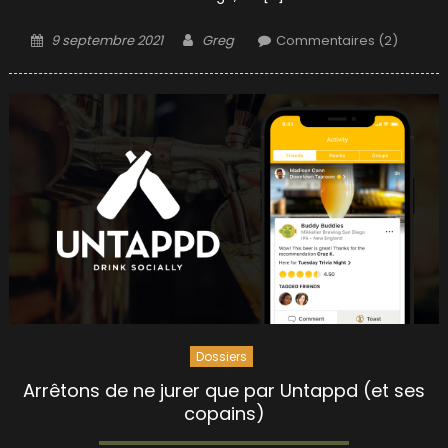
Posted
Author
9 septembre 2021
Greg
Commentaires (2)
on
Dossiers
Arrêtons de ne jurer que par Untappd (et ses
copains)