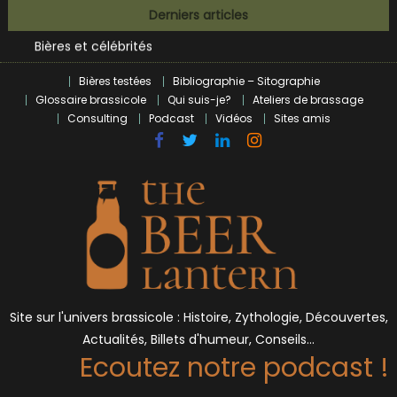
Skip
Derniers articles
BrewDog racheté par Tilray pour une bouchée de pain ?
to
Bières et célébrités
content
L’écosysteme brassicole en introspection
Bières testées
Bibliographie – Sitographie
Zoumaï : pionnier de la révolution craft à Marseille
Glossaire brassicole
Qui suis-je?
Ateliers de brassage
L’intelligence artificielle dans le milieu brassicole
Consulting
Podcast
Vidéos
Sites amis
BrewDog racheté par Tilray pour une bouchée de pain ?
Bières et célébrités
Site sur l'univers brassicole : Histoire, Zythologie, Découvertes,
Actualités, Billets d'humeur, Conseils…
Ecoutez notre podcast !