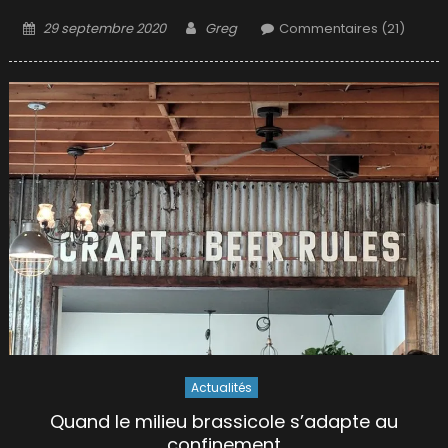
Posted
Author
29 septembre 2020
Greg
Commentaires (21)
on
Actualités
Quand le milieu brassicole s’adapte au
confinement