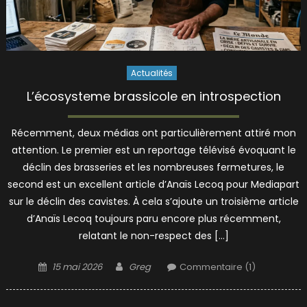
Actualités
L’écosysteme brassicole en introspection
Récemment, deux médias ont particulièrement attiré mon
attention. Le premier est un reportage télévisé évoquant le
déclin des brasseries et les nombreuses fermetures, le
second est un excellent article d’Anaïs Lecoq pour Mediapart
sur le déclin des cavistes. À cela s’ajoute un troisième article
d’Anaïs Lecoq toujours paru encore plus récemment,
relatant le non-respect des […]
Posted
Author
15 mai 2026
Greg
Commentaire (1)
on