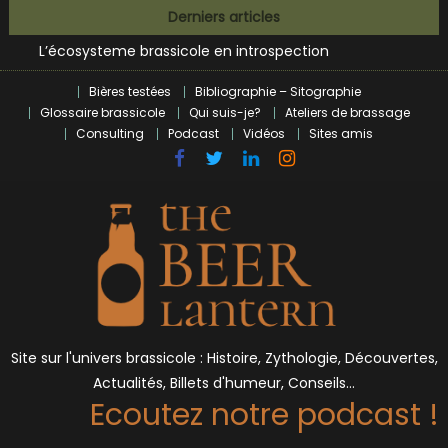
Bières et célébrités
Skip
Derniers articles
L’écosysteme brassicole en introspection
to
Zoumaï : pionnier de la révolution craft à Marseille
content
L’intelligence artificielle dans le milieu brassicole
Bières testées
Bibliographie – Sitographie
BrewDog racheté par Tilray pour une bouchée de pain ?
Glossaire brassicole
Qui suis-je?
Ateliers de brassage
Bières et célébrités
Consulting
Podcast
Vidéos
Sites amis
Site sur l'univers brassicole : Histoire, Zythologie, Découvertes,
Actualités, Billets d'humeur, Conseils…
Ecoutez notre podcast !