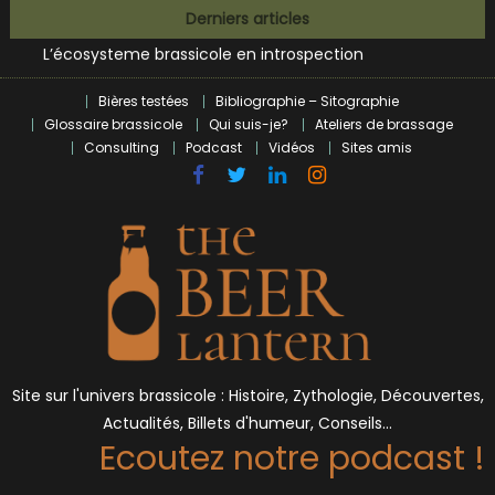
Bières et célébrités
Skip
Derniers articles
L’écosysteme brassicole en introspection
to
Zoumaï : pionnier de la révolution craft à Marseille
content
L’intelligence artificielle dans le milieu brassicole
Bières testées
Bibliographie – Sitographie
BrewDog racheté par Tilray pour une bouchée de pain ?
Glossaire brassicole
Qui suis-je?
Ateliers de brassage
Bières et célébrités
Consulting
Podcast
Vidéos
Sites amis
Site sur l'univers brassicole : Histoire, Zythologie, Découvertes,
Actualités, Billets d'humeur, Conseils…
Ecoutez notre podcast !