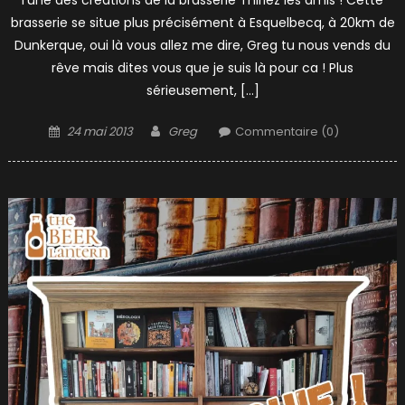
l’une des créations de la brasserie Thiriez les amis ! Cette
brasserie se situe plus précisément à Esquelbecq, à 20km de
Dunkerque, oui là vous allez me dire, Greg tu nous vends du
rêve mais dites vous que je suis là pour ca ! Plus
sérieusement, […]
Posted
Author
24 mai 2013
Greg
Commentaire (0)
on