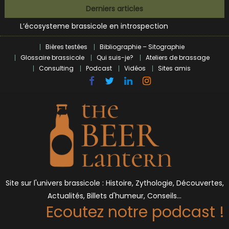
Bières et célébrités
Skip
Derniers articles
L’écosysteme brassicole en introspection
to
Zoumaï : pionnier de la révolution craft à Marseille
content
L’intelligence artificielle dans le milieu brassicole
Bières testées
Bibliographie – Sitographie
BrewDog racheté par Tilray pour une bouchée de pain ?
Glossaire brassicole
Qui suis-je?
Ateliers de brassage
Bières et célébrités
Consulting
Podcast
Vidéos
Sites amis
Site sur l'univers brassicole : Histoire, Zythologie, Découvertes,
Actualités, Billets d'humeur, Conseils…
Ecoutez notre podcast !