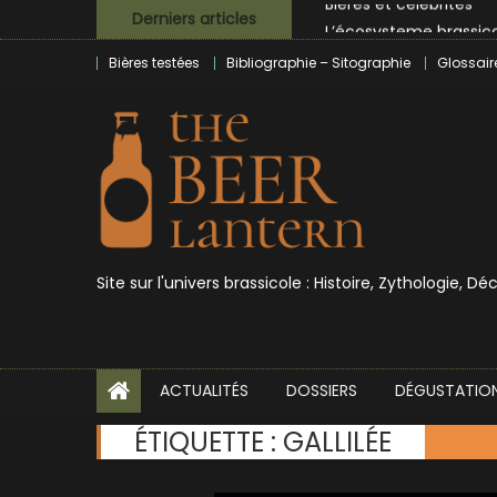
Skip
Derniers articles
L’écosysteme brassico
to
Zoumaï : pionnier de la
Bières testées
Bibliographie – Sitographie
Glossair
content
L’intelligence artificie
BrewDog racheté par T
Bières et célébrités
Site sur l'univers brassicole : Histoire, Zythologie, D
ACTUALITÉS
DOSSIERS
DÉGUSTATIO
ÉTIQUETTE :
GALLILÉE