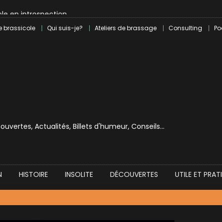
le en introspection
 révolution craft à Marseille
e brassicole
Qui suis-je?
Ateliers de brassage
Consulting
Po
lle dans le milieu brassicole
ilray pour une bouchée de pain ?
écouvertes, Actualités, Billets d'humeur, Conseils…
N
HISTOIRE
INSOLITE
DÉCOUVERTES
UTILE ET PRAT