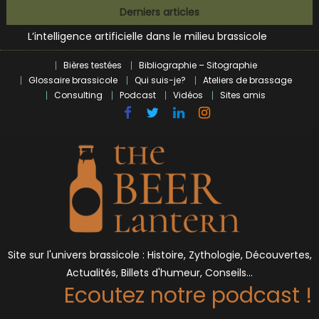
Zoumaï : pionnier de la révolution craft à Marseille
Skip
Derniers articles
L’intelligence artificielle dans le milieu brassicole
to
BrewDog racheté par Tilray pour une bouchée de pain ?
content
Bières et célébrités
Bières testées
Bibliographie – Sitographie
Glossaire brassicole
Qui suis-je?
Ateliers de brassage
Consulting
Podcast
Vidéos
Sites amis
Site sur l'univers brassicole : Histoire, Zythologie, Découvertes,
Actualités, Billets d'humeur, Conseils…
Ecoutez notre podcast !