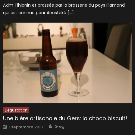
Akim Tihianin et brassée par la brasserie du pays Flamand,
qui est connue pour Anostéké […]
Dégustation
Une bière artisanale du Gers: la choco biscuit!
Author
Posted
Greg
1 septembre 2013
on