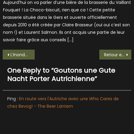
Aujourd’hui on va parler d’une bière de la brasserie du Vaillant
Fouquet ! La Choco-biscuit, rien que ca ! Cette petite
brasserie située dans le Gers et ouverte officiellement
depuis 2010 a été créée par Claire Brasseur (oui oui c’est son
nom !) et Laurent Salmon. Ils ont acquis une partie de leur
savoir faire grâce aux conseils […]
Navigation
L’inondation de Bière de Londres en 1814
Retour en Italie pour une Linfa!
de
One Reply to “
Goutons une Gute
l’article
Nacht Porter Autrichienne
”
Ping :
En route vers l'Autriche avec une Who Cares de
chez Bevog! - The Beer Lantern