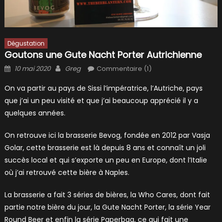
Dégustation
Goutons une Gute Nacht Porter Autrichienne
Posted
Author
10 mai 2020
Greg
Commentaire (1)
on
On va partir au pays de Sissi l’impératrice, l’Autriche, pays
que j’ai un peu visité et que j’ai beaucoup apprécié il y a
quelques années.
On retrouve ici la brasserie Bevog, fondée en 2012 par Vasja
Golar, cette brasserie est là depuis 8 ans et connaît un joli
succès local et qui s’exporte un peu en Europe, dont l’Italie
où j’ai retrouvé cette bière à Naples.
La brasserie a fait 3 séries de bières, la Who Cares, dont fait
partie notre bière du jour, la Gute Nacht Porter, la série Year
Round Beer et enfin la série Paperbag, ce qui fait une