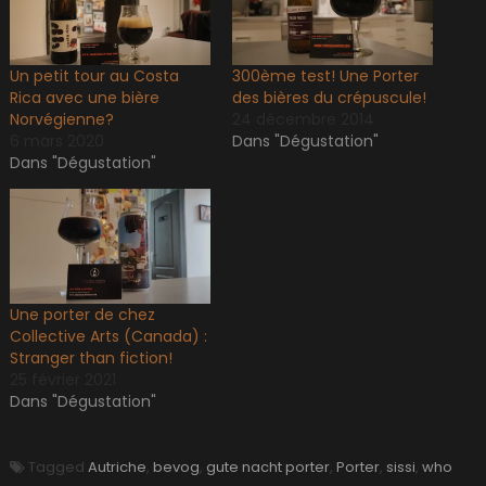
Un petit tour au Costa
300ème test! Une Porter
Rica avec une bière
des bières du crépuscule!
Norvégienne?
24 décembre 2014
6 mars 2020
Dans "Dégustation"
Dans "Dégustation"
Une porter de chez
Collective Arts (Canada) :
Stranger than fiction!
25 février 2021
Dans "Dégustation"
Tagged
Autriche
,
bevog
,
gute nacht porter
,
Porter
,
sissi
,
who