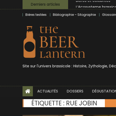
Skip
L’écosysteme brassico
Derniers articles
to
Zoumaï : pionnier de la
Bières testées
Bibliographie – Sitographie
Glossair
content
L’intelligence artificie
BrewDog racheté par T
Bières et célébrités
Site sur l'univers brassicole : Histoire, Zythologie, D
ACTUALITÉS
DOSSIERS
DÉGUSTATIO
ÉTIQUETTE :
RUE JOBIN