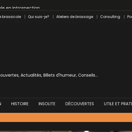
le en introspection
 révolution craft à Marseille
e brassicole
Qui suis-je?
Ateliers de brassage
Consulting
Po
lle dans le milieu brassicole
ilray pour une bouchée de pain ?
écouvertes, Actualités, Billets d'humeur, Conseils…
N
HISTOIRE
INSOLITE
DÉCOUVERTES
UTILE ET PRAT