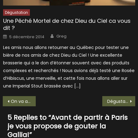
Dégustation
Une Pêché Mortel de chez Dieu du Ciel ca vous
dit ?
Author
Posted
Greg
5 décembre 2014
on
Les amis nous allons retourner au Québec pour tester une
bière de nos amis de chez Dieu du Ciel ! Une excellente
brasserie qui a le don d’étonner souvent avec des produits
complexes et recherchés ! Nous avions déjà testé une Rosée
d’Hibiscus, une merveille, et cette fois nous allons aller sur
une Imperial Stout brassée avec […]
Navigation
On va au Portugal pour gouter une Super Bock
Dégustation d’une Perle dans les vignes!
de
5 Replies to “
Avant de partir à Paris
l’article
je vous propose de gouter la
Gallia!
”