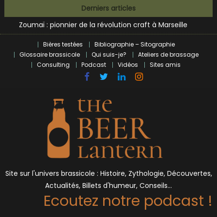
Skip
L’écosysteme brassicole en introspection
Derniers articles
to
Zoumaï : pionnier de la révolution craft à Marseille
content
L’intelligence artificielle dans le milieu brassicole
BrewDog racheté par Tilray pour une bouchée de pain ?
Bières testées
Bibliographie – Sitographie
Bières et célébrités
Glossaire brassicole
Qui suis-je?
Ateliers de brassage
Consulting
Podcast
Vidéos
Sites amis
Site sur l'univers brassicole : Histoire, Zythologie, Découvertes,
Actualités, Billets d'humeur, Conseils…
Ecoutez notre podcast !