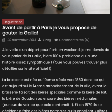
Dégustation
Avant de partir à Paris je vous propose de
gouter la Gallia!
Posted
Author
29 novembre 2013
Greg
Commentaires (5)
on
A la veille d’un départ pour Paris en weekend, je me devais de
vous parler de la Gallia, bière 100% parisienne qui a une
histoire assez sympathique ! (Que vous pouvez trouver plus
détaillée sur le site officiel !)
La brasserie est née au 19eme siècle vers 1880 dans ce qui
est aujourd’hui le 14eme arrondissement de la ville, avant la
brasserie faisait des bières spéciales comme la bière de lait,
la bière de Goudron ou encore des bières médicinales
(curieux de voir ce que cela contenait !). Et en 1879 ils se
décident à faire des bières normales qu’ils appellent « Bières