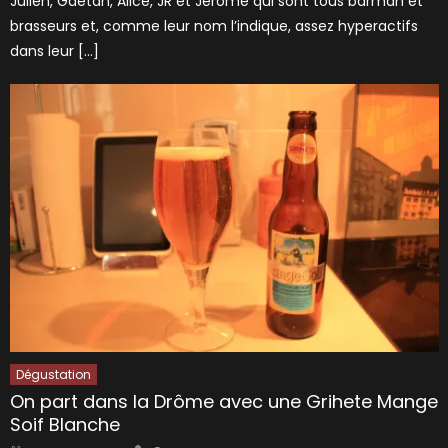
Julien, Gaetan, Alice, JR et Jérome qui sont tous barman et
brasseurs et, comme leur nom l’indique, assez hyperactifs
dans leur […]
Dégustation
On part dans la Drôme avec une Grihete Mange
Soif Blanche
Author