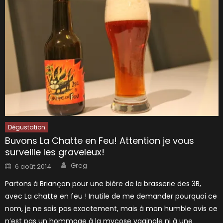
Dégustation
Buvons La Chatte en Feu! Attention je vous
surveille les graveleux!
Author
Posted
Greg
6 août 2014
on
Partons à Briançon pour une bière de la brasserie des 3B,
avec La chatte en feu ! Inutile de me demander pourquoi ce
nom, je ne sais pas exactement, mais à mon humble avis ce
n’est pas un hommage à la mycose vaginale ni à une