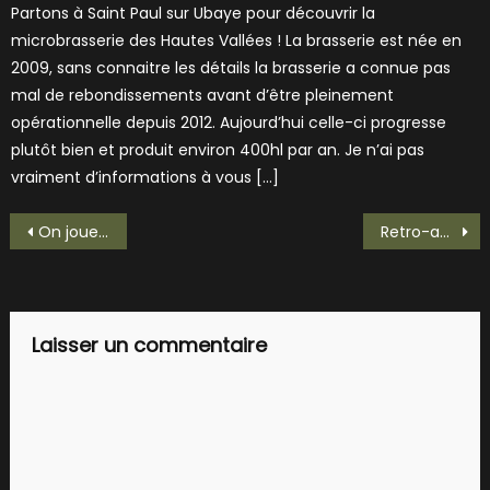
Partons à Saint Paul sur Ubaye pour découvrir la
microbrasserie des Hautes Vallées ! La brasserie est née en
2009, sans connaitre les détails la brasserie a connue pas
mal de rebondissements avant d’être pleinement
opérationnelle depuis 2012. Aujourd’hui celle-ci progresse
plutôt bien et produit environ 400hl par an. Je n’ai pas
vraiment d’informations à vous […]
Navigation
On joue à Trap’ trap’ avec une Trappeur!
Retro-actu : Une bière brassée par des bonnes soeurs
de
l’article
Laisser un commentaire