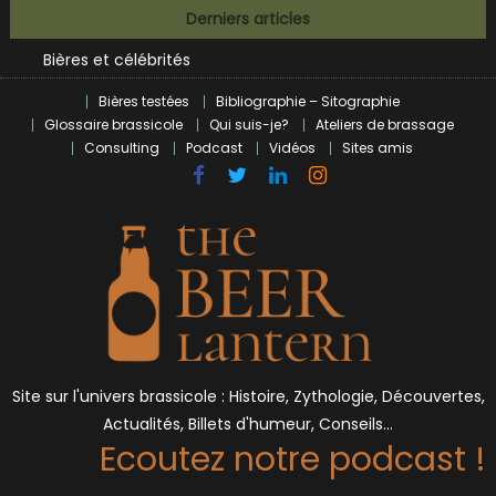
Skip
Derniers articles
BrewDog racheté par Tilray pour une bouchée de pain ?
to
Bières et célébrités
content
L’écosysteme brassicole en introspection
Bières testées
Bibliographie – Sitographie
Zoumaï : pionnier de la révolution craft à Marseille
Glossaire brassicole
Qui suis-je?
Ateliers de brassage
L’intelligence artificielle dans le milieu brassicole
Consulting
Podcast
Vidéos
Sites amis
BrewDog racheté par Tilray pour une bouchée de pain ?
Bières et célébrités
Site sur l'univers brassicole : Histoire, Zythologie, Découvertes,
Actualités, Billets d'humeur, Conseils…
Ecoutez notre podcast !