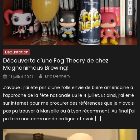
Dégustation
Découverte d’une Fog Theory de chez
Magnanimous Brewing!
Author
Posted
Eric Dennery
11 juillet 2021
on
J’avoue : j’ai été pris d’une folle envie de bière américaine à
l’approche de la fête nationale US le 4 juillet. Et ainsi, j’ai erré
sur internet pour me procurer des références que je n’avais
pas pu trouver à Marseille ou à Lyon récemment. Au final j’ai
pu faire une commande en ligne et avoir […]