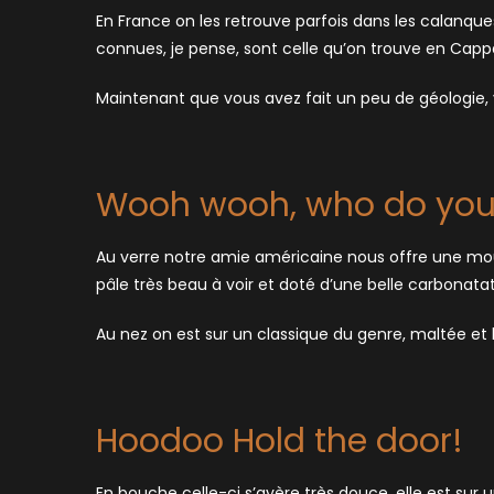
En France on les retrouve parfois dans les calanques
connues, je pense, sont celle qu’on trouve en Cap
Maintenant que vous avez fait un peu de géologie, 
Wooh wooh, who do yo
Au verre notre amie américaine nous offre une mou
pâle très beau à voir et doté d’une belle carbonatat
Au nez on est sur un classique du genre, maltée et
Hoodoo Hold the door!
En bouche celle-ci s’avère très douce, elle est s