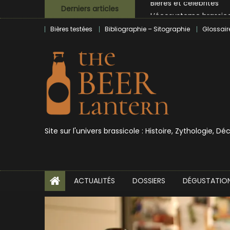
Skip
L’écosysteme brassico
Derniers articles
to
Zoumaï : pionnier de la
Bières testées
Bibliographie – Sitographie
Glossair
content
L’intelligence artificie
BrewDog racheté par T
Bières et célébrités
Site sur l'univers brassicole : Histoire, Zythologie, D
ACTUALITÉS
DOSSIERS
DÉGUSTATIO