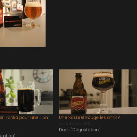
 Sri Lanka pour une Lion
Une Kasteel Rouge les amis?
16 octobre 2014
Dans "Dégustation"
tation"