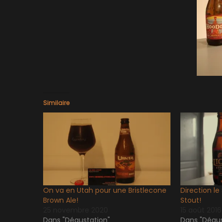
Similaire
On va en Utah pour une Bristlecone
Direction le
Brown Ale!
Stout!
25 novembre 2020
15 août 2016
Dans "Dégustation"
Dans "Dégus