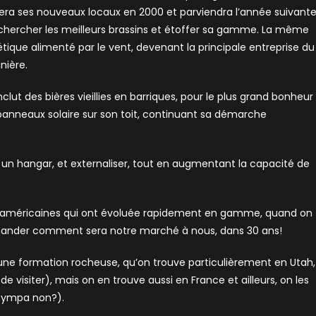
rera ses nouveaux locaux en 2000 et parviendra l’année suivant
 chercher les meilleurs brassins et étoffer sa gamme. La même
tique alimenté par le vent, devenant la principale entreprise du
nière.
ut des bières vieillies en barriques, pour le plus grand bonheur
s panneaux solaire sur son toit, continuant sa démarche
it un hangar, et externaliser, tout en augmentant la capacité de
s américaines qui ont évoluée rapidement en gamme, quand on
e demander comment sera notre marché à nous, dans 30 ans!
ne une formation rocheuse, qu’on trouve particulièrement en Utah,
visiter), mais on en trouve aussi en France et ailleurs, on les
 sympa non?).