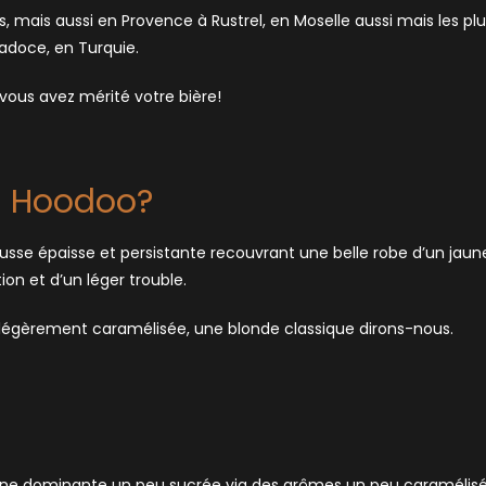
, mais aussi en Provence à Rustrel, en Moselle aussi mais les pl
padoce, en Turquie.
vous avez mérité votre bière!
u Hoodoo?
sse épaisse et persistante recouvrant une belle robe d’un jaun
ion et d’un léger trouble.
 légèrement caramélisée, une blonde classique dirons-nous.
ur une dominante un peu sucrée via des arômes un peu caramélis