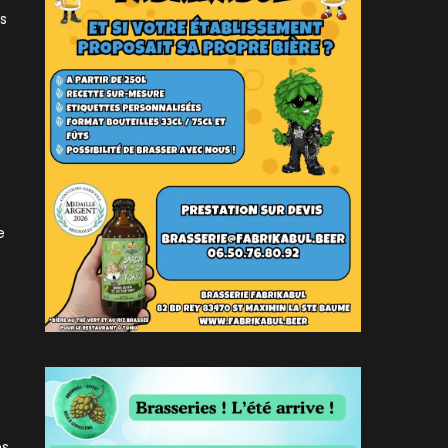
us
e
és