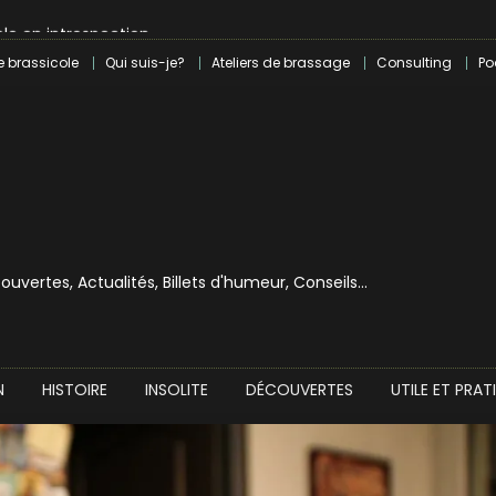
le en introspection
 révolution craft à Marseille
e brassicole
Qui suis-je?
Ateliers de brassage
Consulting
Po
lle dans le milieu brassicole
ilray pour une bouchée de pain ?
écouvertes, Actualités, Billets d'humeur, Conseils…
N
HISTOIRE
INSOLITE
DÉCOUVERTES
UTILE ET PRAT