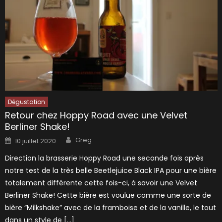
Dégustation
Retour chez Hoppy Road avec une Velvet
Berliner Shake!
Author
Posted
Greg
10 juillet 2020
on
Direction la brasserie Hoppy Road une seconde fois après
notre test de la très belle Beetlejuice Black IPA pour une bière
totalement différente cette fois-ci, à savoir une Velvet
Berliner Shake! Cette bière est voulue comme une sorte de
bière “Milkshake” avec de la framboise et de la vanille, le tout
dans un style de […]