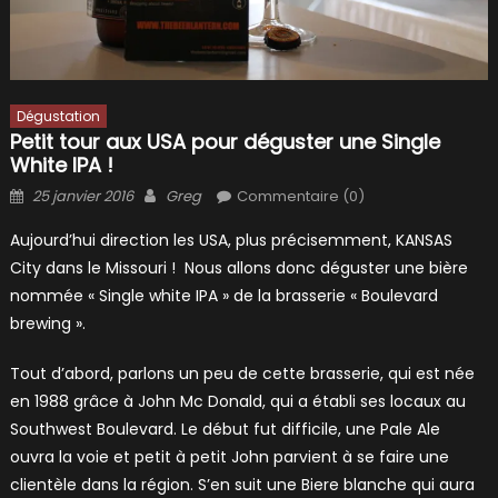
Dégustation
Petit tour aux USA pour déguster une Single
White IPA !
Posted
Author
25 janvier 2016
Greg
Commentaire (0)
on
Aujourd’hui direction les USA, plus précisemment, KANSAS
City dans le Missouri ! Nous allons donc déguster une bière
nommée « Single white IPA » de la brasserie « Boulevard
brewing ».
Tout d’abord, parlons un peu de cette brasserie, qui est née
en 1988 grâce à John Mc Donald, qui a établi ses locaux au
Southwest Boulevard. Le début fut difficile, une Pale Ale
ouvra la voie et petit à petit John parvient à se faire une
clientèle dans la région. S’en suit une Biere blanche qui aura