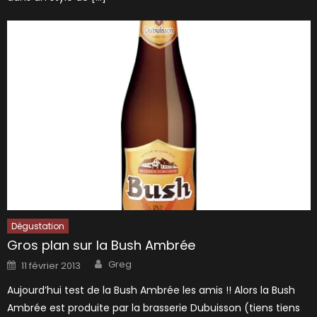
Dégustation
Gros plan sur la Bush Ambrée
Author
Posted
Greg
11 février 2013
on
Aujourd’hui test de la Bush Ambrée les amis !! Alors la Bush
Ambrée est produite par la brasserie Dubuisson (tiens tiens