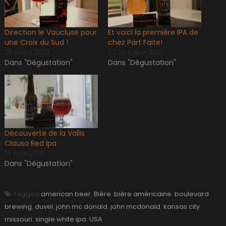
Direction le Vaucluse pour
Et voici la première IPA de
une Croix du Sud !
chez Part Faite!
25 juillet 2021
27 octobre 2017
Dans "Dégustation"
Dans "Dégustation"
Découverte de la Vallis
Clausa Red Ipa
14 mai 2019
Dans "Dégustation"
Tagged
american beer
,
Bière
,
bière américaine
,
boulevard
brewing
,
duvel
,
john mc donald
,
john mcdonald
,
kansas city
,
missouri
,
single white ipa
,
USA