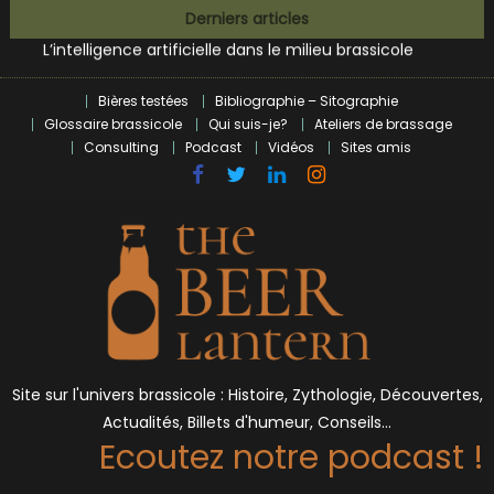
Zoumaï : pionnier de la révolution craft à Marseille
Skip
Derniers articles
L’intelligence artificielle dans le milieu brassicole
to
BrewDog racheté par Tilray pour une bouchée de pain ?
content
Bières et célébrités
Bières testées
Bibliographie – Sitographie
Glossaire brassicole
Qui suis-je?
Ateliers de brassage
Consulting
Podcast
Vidéos
Sites amis
Site sur l'univers brassicole : Histoire, Zythologie, Découvertes,
Actualités, Billets d'humeur, Conseils…
Ecoutez notre podcast !