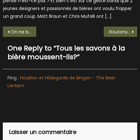
pense n’est-ce pas ? Et bien c’est sur ce geste banal que 2
jeunes designers et passionnés de bières ont voulu frapper
un grand coup. Matt Braun et Chris Mufalli ont […]
Navigation
On ne boit pas nain portequoi aujourd’hui, on boit de la Chouffe !
Goutons une Monk Stout Dupont!
de
One Reply to “
Tous les savons à la
l’article
bière moussent-ils?
”
Ping :
Houblon et Hildegarde de Bingen - The Beer
Lantern
Laisser un commentaire