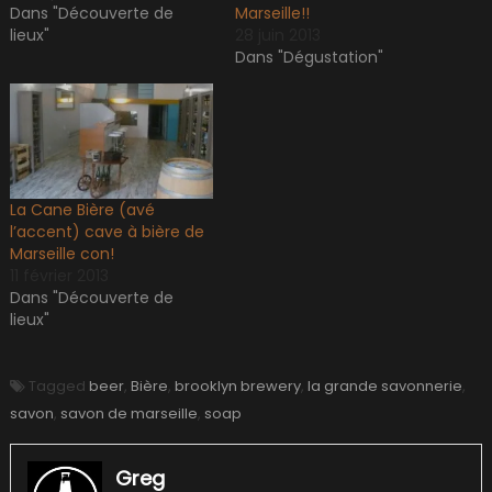
Dans "Découverte de
Marseille!!
lieux"
28 juin 2013
Dans "Dégustation"
La Cane Bière (avé
l’accent) cave à bière de
Marseille con!
11 février 2013
Dans "Découverte de
lieux"
Tagged
beer
,
Bière
,
brooklyn brewery
,
la grande savonnerie
,
savon
,
savon de marseille
,
soap
Greg