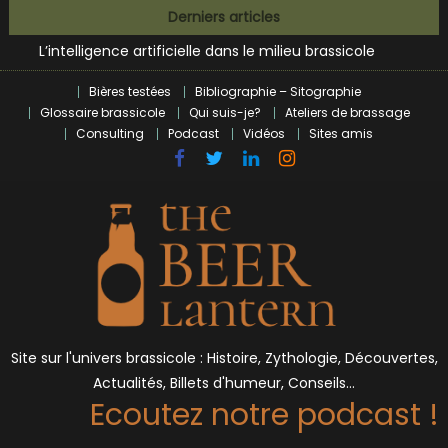
Zoumaï : pionnier de la révolution craft à Marseille
Skip
Derniers articles
L’intelligence artificielle dans le milieu brassicole
to
BrewDog racheté par Tilray pour une bouchée de pain ?
content
Bières et célébrités
Bières testées
Bibliographie – Sitographie
Glossaire brassicole
Qui suis-je?
Ateliers de brassage
Consulting
Podcast
Vidéos
Sites amis
Site sur l'univers brassicole : Histoire, Zythologie, Découvertes,
Actualités, Billets d'humeur, Conseils…
Ecoutez notre podcast !