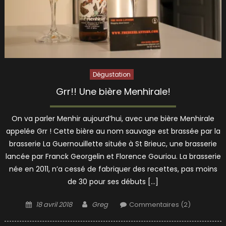
Dégustation
Grr!! Une bière Menhirale!
On va parler Menhir aujourd’hui, avec une bière Menhirale
appelée Grr ! Cette bière au nom sauvage est brassée par la
brasserie La Guernouillette située à St Brieuc, une brasserie
lancée par Franck Georgelin et Florence Gouriou. La brasserie
née en 2011, n’a cessé de fabriquer des recettes, pas moins
de 30 pour ses débuts […]
Posted
Author
18 avril 2018
Greg
Commentaires (2)
on