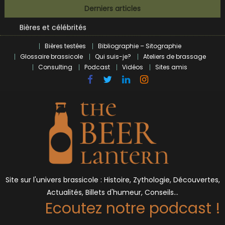
Skip
BrewDog racheté par Tilray pour une bouchée de pain ?
Derniers articles
to
Bières et célébrités
content
L’écosysteme brassicole en introspection
Zoumaï : pionnier de la révolution craft à Marseille
Bières testées
Bibliographie – Sitographie
Glossaire brassicole
Qui suis-je?
Ateliers de brassage
L’intelligence artificielle dans le milieu brassicole
Consulting
Podcast
Vidéos
Sites amis
BrewDog racheté par Tilray pour une bouchée de pain ?
Bières et célébrités
Site sur l'univers brassicole : Histoire, Zythologie, Découvertes,
Actualités, Billets d'humeur, Conseils…
Ecoutez notre podcast !