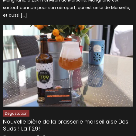
Marignane, à 25km environ de Marseille. Marignane est
surtout connue pour son aéroport, qui est celui de Marseille,
et aussi […]
Dégustation
Nouvelle bière de la brasserie marseillaise Des
Suds ! La 1129!
Author
Posted