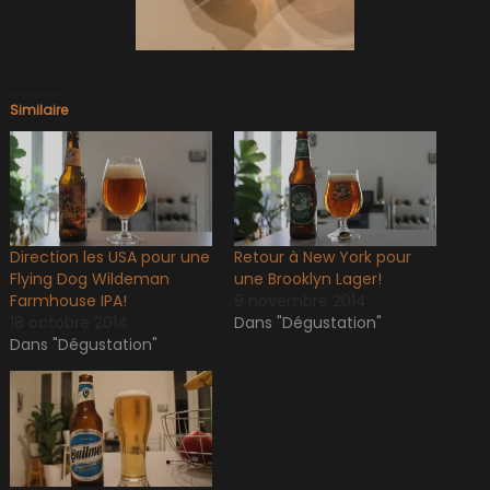
Similaire
Direction les USA pour une
Retour à New York pour
Flying Dog Wildeman
une Brooklyn Lager!
Farmhouse IPA!
9 novembre 2014
18 octobre 2014
Dans "Dégustation"
Dans "Dégustation"