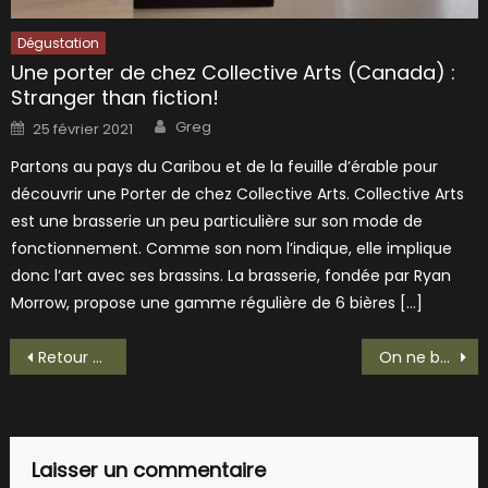
Dégustation
Une porter de chez Collective Arts (Canada) :
Stranger than fiction!
Author
Posted
Greg
25 février 2021
on
Partons au pays du Caribou et de la feuille d’érable pour
découvrir une Porter de chez Collective Arts. Collective Arts
est une brasserie un peu particulière sur son mode de
fonctionnement. Comme son nom l’indique, elle implique
donc l’art avec ses brassins. La brasserie, fondée par Ryan
Morrow, propose une gamme régulière de 6 bières […]
Navigation
Retour en Bretagne avec une Britt Blonde!
On ne boit pas nain portequoi aujourd’hui, on boit de la Chouffe !
de
l’article
Laisser un commentaire