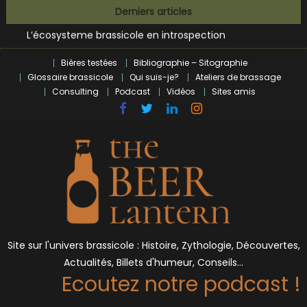
Bières et célébrités
Skip
Derniers articles
L’écosysteme brassicole en introspection
to
Zoumaï : pionnier de la révolution craft à Marseille
content
L’intelligence artificielle dans le milieu brassicole
Bières testées
Bibliographie – Sitographie
BrewDog racheté par Tilray pour une bouchée de pain ?
Glossaire brassicole
Qui suis-je?
Ateliers de brassage
Bières et célébrités
Consulting
Podcast
Vidéos
Sites amis
Site sur l'univers brassicole : Histoire, Zythologie, Découvertes,
Actualités, Billets d'humeur, Conseils…
Ecoutez notre podcast !