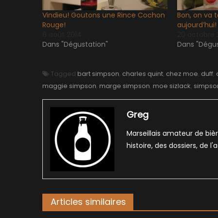
Vindieu! Goutons une Rince Cochon
Bon, on va 
Rouge!
aujourd’hui!
6 août 2014
20 octobre 
Dans "Dégustation"
Dans "Dégus
Tagged
bart simpson
,
charles quint
,
chez moe
,
duff
,
maggie simpson
,
marge simpson
,
moe sizlack
,
simpso
Greg
Marseillais amateur de bièr
histoire, des dossiers, de l
Articles similaires