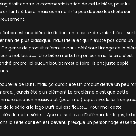
ing était contre la commercialisation de cette bière, pour lui
 les enfants à boire, mais comme il n’a pas déposé les droits sur
eureusement.
 fiction est une bière de fiction, on a assez de vraies bières sur 
rien de plus classique, industrielle et qui n’existe pas dans un
Ce genre de produit m’ennuie car il détériore l’image de la bièr
ucune noblesse……. Une bière marketing en somme, le pire c’est
ité propre, ici aucun boulot n’est à faire, ils ont juste copié
hunes…
bouteille de Duff, mais ça aurait été un produit dérivé un peu ra
erce, j’aurais été plus clément Le problème c’est que cette
commercialisation massive et (pour moi) agressive, la loi français
de la série a le logo Duff qui est flouté….. Pour moi cette
lés de cette série….. Que ce soit avec Duffman, les logos, le ba
ans la série car il en est devenu presque un personnage essenti