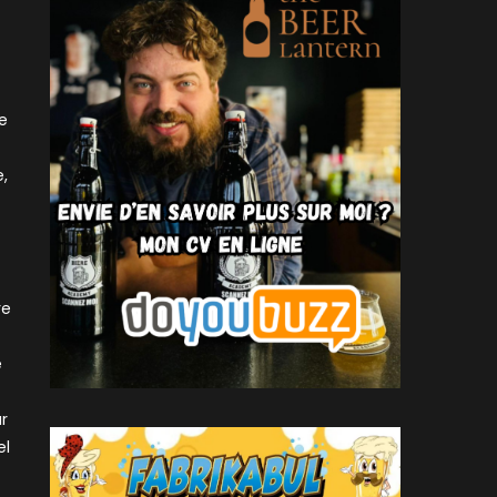
le
e,
re
e
r
el