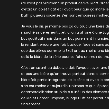
Ce n’est pas vraiment un produit dérivé, Matt Groen
c’était un objet fictif et il avait peur que ça incite
Duff, plusieurs sociétés s’en sont emparées malh
Je vous le dis, je n’aime pas ça du tout, une bière de
marché sincèrement……et ici on a affaire à une Lager 
but qualitatif mais dans un but purement financier. 
la rendant encore une fois basique, fade et sans a
que des bières comme la Skoll ont au moins une ident
collé la bière de la série pour se faire un max de t
C’est amusant au début, je dois l’avouer, avoir une 
et pas une bière qu’on trouve partout dans le comm
bière fait partie intégrante de la série et avec la 
s’en est mêlée et aujourd’hui n’importe quel épisode 
commercialisation stupide a ruiné un des éléments c
de Mo et Homer Simpson, le logo Duff est partout d
finalement.