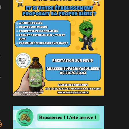
i
s
.
é