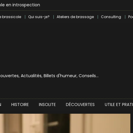
le en introspection
 révolution craft à Marseille
e brassicole
Qui suis-je?
Ateliers de brassage
Consulting
Po
lle dans le milieu brassicole
ilray pour une bouchée de pain ?
écouvertes, Actualités, Billets d'humeur, Conseils…
N
HISTOIRE
INSOLITE
DÉCOUVERTES
UTILE ET PRAT