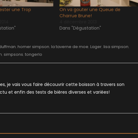
tester une Trop
On va gouter une Queue de
Charrue Brune!
2014
4 décembre 2013
tation"
Dans "Dégustation"
duffman
,
homer simpson
,
la taverne de moe
,
Lager
,
lisa simpson
,
n
,
simpsons
,
tongerlo
es, je vais vous faire découvrir cette boisson à travers son
'actu et enfin des tests de bières diverses et variées!