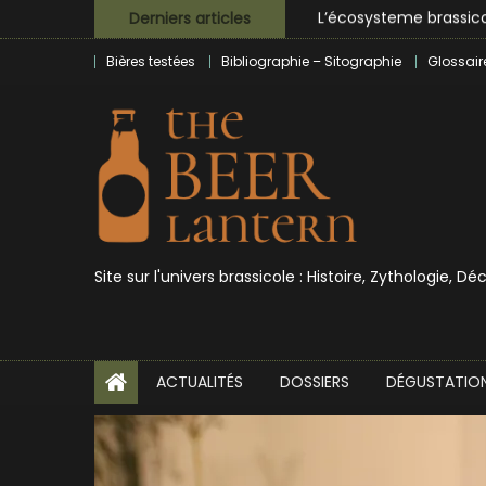
Skip
L’écosysteme brassico
Derniers articles
to
Zoumaï : pionnier de la
Bières testées
Bibliographie – Sitographie
Glossair
content
L’intelligence artificie
BrewDog racheté par T
Bières et célébrités
Site sur l'univers brassicole : Histoire, Zythologie, D
ACTUALITÉS
DOSSIERS
DÉGUSTATIO