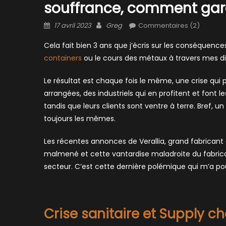
souffrance, comment gar
Posted
Author
17 avril 2023
Greg
Commentaires (2)
on
Cela fait bien 3 ans que j’écris sur les conséquences
containers
ou le cours des métaux à travers mes dif
Le résultat est chaque fois le même, une crise qui 
arrangées, des industriels qui en profitent et font 
tandis que leurs clients sont ventre à terre. Bref, u
toujours les mêmes.
Les récentes annonces de Verallia, grand fabricant d
malmené et cette vantardise maladroite du fabrican
secteur. C’est cette dernière polémique qui m’a po
Crise sanitaire et Supply c