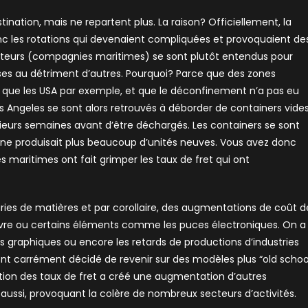
tination, mais ne repartent plus. La raison? Officiellement, la
onc les rotations qui devenaient compliquées et provoquaient de
mateurs (compagnies maritimes) se sont plutôt entendus pour
ises au détriment d’autres. Pourquoi? Parce que des zones
ue les USA par exemple, et que le déconfinement n’a pas eu
Angeles se sont alors retrouvés à déborder de containers vide
sieurs semaines avant d’être déchargés. Les containers se sont
 ne produisait plus beaucoup d’unités neuves. Vous avez donc
 maritimes ont fait grimper les taux de fret qui ont
uries de matières et par corollaire, des augmentations de coût d
ivre ou certains éléments comme les puces électroniques. On a
es graphiques ou encore les retards de productions d’industries
t carrément décidé de revenir sur des modèles plus “old schoo
tion des taux de fret a créé une augmentation d’autres
 aussi, provoquant la colère de nombreux secteurs d’activités.