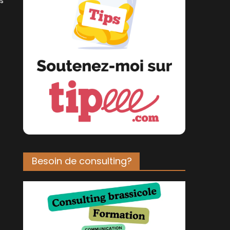
is
s
Besoin de consulting?