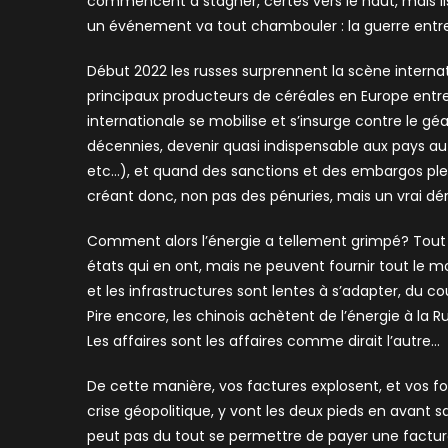
commencent à stagner, certes vers le haut, mais ils 
un événement va tout chambouler : la guerre entre l
Début 2022 les russes surprennent la scène internati
principaux producteurs de céréales en Europe entre 
internationale se mobilise et s’insurge contre le gé
décennies, devenir quasi indispensable aux pays auto
etc…), et quand des sanctions et des embargos pleuv
créant donc, non pas des pénuries, mais un vrai d
Comment alors l’énergie a tellement grimpé? Tout s
états qui en ont, mais ne peuvent fournir tout le
et les infrastructures sont lentes à s’adapter, du cou
Pire encore, les chinois achètent de l’énergie à la 
Les affaires sont les affaires comme dirait l’autre…
De cette manière, vos factures explosent, et vos f
crise géopolitique, y vont les deux pieds en avant
peut pas du tout se permettre de payer une facture