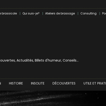
le en introspection
 révolution craft à Marseille
e brassicole
Qui suis-je?
Ateliers de brassage
Consulting
Po
lle dans le milieu brassicole
ilray pour une bouchée de pain ?
écouvertes, Actualités, Billets d'humeur, Conseils…
N
HISTOIRE
INSOLITE
DÉCOUVERTES
UTILE ET PRAT