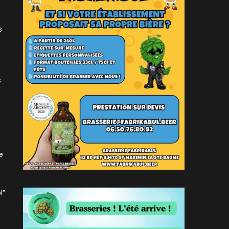
s
s
e
l”