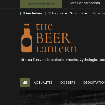
Skip
Derniers articles
L’écosysteme brassico
to
Zoumaï : pionnier de la
Bières testées
Bibliographie – Sitographie
Glossair
content
L’intelligence artificie
BrewDog racheté par T
Bières et célébrités
Site sur l'univers brassicole : Histoire, Zythologie, D
ACTUALITÉS
DOSSIERS
DÉGUSTATIO