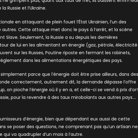
ne grimpent plus, quant aux taux de fret, ils baissent enfin! Ma
a Russie et l’Ukraine.
onale en attaquant de plein fouet l’État Ukrainien, l’un des
autres. Cette attaque met donc le pays à l’arrêt, et la scène
ant Slave. Seulement, la Russie a su depuis les dernières
ur de lui en les alimentant en énergie (gaz, pétrole, électricité
ent sur les Russes, Poutine riposte en fermant les robinets,
érèglement dans les alimentations énergétiques des pays.
implement parce que l’énergie doit être prise ailleurs, dans de
 monde correctement, autrement dit, la demande dépasse l’offre
p, on pioche l’énergie où il y en a, et celle-ci se vend à prix d’or!
Russie, pour la revendre à des taux mirobolants aux autres pays….
ournisseurs d’énergie, bien que dépendant eux aussi de cette
 sans se poser des questions, ne comprenant pas qu’un artisan ne
 qui va quadrupler d’un mois à l’autre.