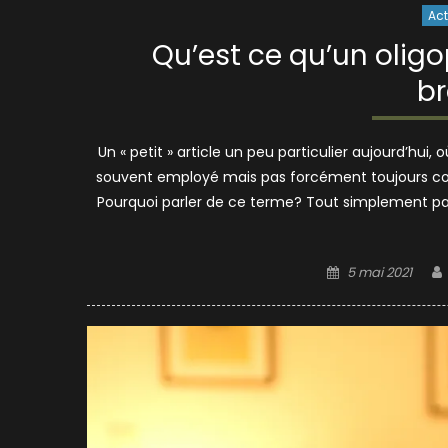
Act
Qu’est ce qu’un oligo
br
Un « petit » article un peu particulier aujourd’hu
souvent employé mais pas forcément toujours compri
Pourquoi parler de ce terme? Tout simplement parc
Posted
5 mai 2021
on