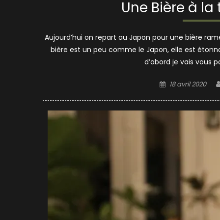
Une Bière à la
Aujourd’hui on repart au Japon pour une bière ram
bière est un peu comme le Japon, elle est étonnan
d’abord je vais vous pa
Posted
18 avril 2020
on