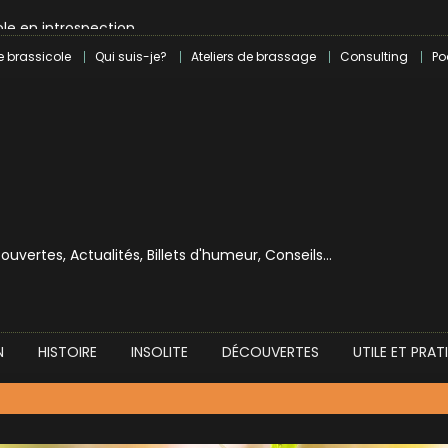
le en introspection
 révolution craft à Marseille
e brassicole
Qui suis-je?
Ateliers de brassage
Consulting
Po
lle dans le milieu brassicole
ilray pour une bouchée de pain ?
écouvertes, Actualités, Billets d'humeur, Conseils…
N
HISTOIRE
INSOLITE
DÉCOUVERTES
UTILE ET PRAT