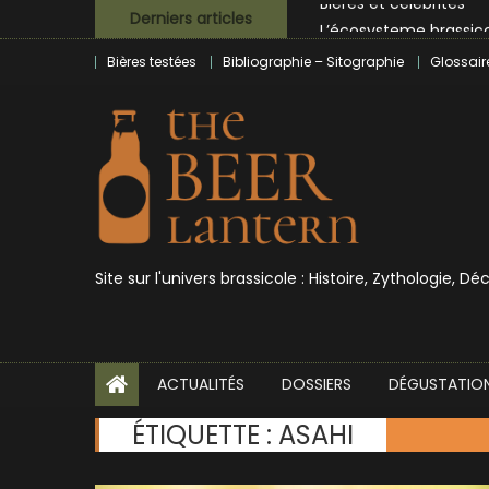
Skip
L’écosysteme brassico
Derniers articles
to
Zoumaï : pionnier de la
Bières testées
Bibliographie – Sitographie
Glossair
content
L’intelligence artificie
BrewDog racheté par T
Bières et célébrités
Site sur l'univers brassicole : Histoire, Zythologie, D
ACTUALITÉS
DOSSIERS
DÉGUSTATIO
ÉTIQUETTE :
ASAHI