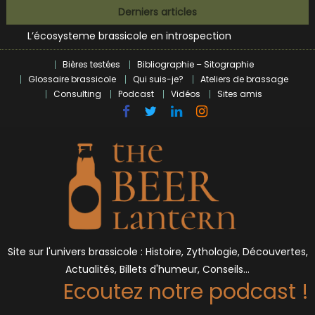
Bières et célébrités
Skip
Derniers articles
L’écosysteme brassicole en introspection
to
Zoumaï : pionnier de la révolution craft à Marseille
content
L’intelligence artificielle dans le milieu brassicole
Bières testées
Bibliographie – Sitographie
BrewDog racheté par Tilray pour une bouchée de pain ?
Glossaire brassicole
Qui suis-je?
Ateliers de brassage
Bières et célébrités
Consulting
Podcast
Vidéos
Sites amis
Site sur l'univers brassicole : Histoire, Zythologie, Découvertes,
Actualités, Billets d'humeur, Conseils…
Ecoutez notre podcast !