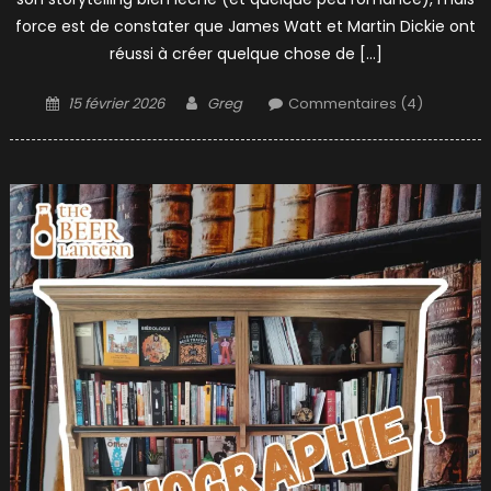
force est de constater que James Watt et Martin Dickie ont
réussi à créer quelque chose de […]
Posted
Author
15 février 2026
Greg
Commentaires (4)
on