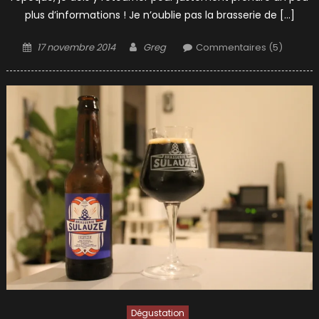
plus d’informations ! Je n’oublie pas la brasserie de […]
Posted
Author
17 novembre 2014
Greg
Commentaires (5)
on
Dégustation