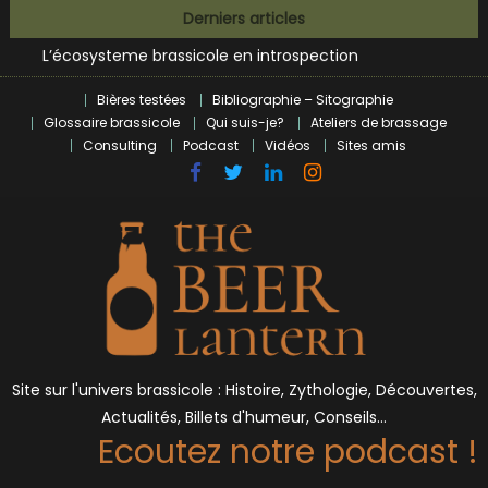
Bières et célébrités
Skip
Derniers articles
L’écosysteme brassicole en introspection
to
Zoumaï : pionnier de la révolution craft à Marseille
content
L’intelligence artificielle dans le milieu brassicole
Bières testées
Bibliographie – Sitographie
BrewDog racheté par Tilray pour une bouchée de pain ?
Glossaire brassicole
Qui suis-je?
Ateliers de brassage
Bières et célébrités
Consulting
Podcast
Vidéos
Sites amis
Site sur l'univers brassicole : Histoire, Zythologie, Découvertes,
Actualités, Billets d'humeur, Conseils…
Ecoutez notre podcast !