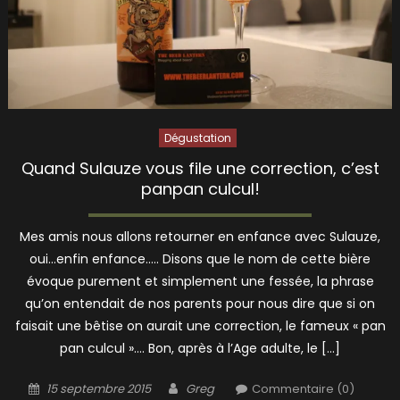
Dégustation
Quand Sulauze vous file une correction, c’est
panpan culcul!
Mes amis nous allons retourner en enfance avec Sulauze,
oui…enfin enfance….. Disons que le nom de cette bière
évoque purement et simplement une fessée, la phrase
qu’on entendait de nos parents pour nous dire que si on
faisait une bêtise on aurait une correction, le fameux « pan
pan culcul »…. Bon, après à l’Age adulte, le […]
Posted
Author
15 septembre 2015
Greg
Commentaire (0)