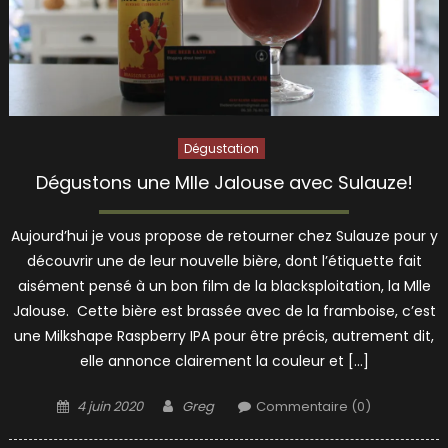
Dégustation
Dégustons une Mlle Jalouse avec Sulauze!
Aujourd’hui je vous propose de retourner chez Sulauze pour y
découvrir une de leur nouvelle bière, dont l’étiquette fait
aisément pensé à un bon film de la blacksploitation, la Mlle
Jalouse. Cette bière est brassée avec de la framboise, c’est
une Milkshape Raspberry IPA pour être précis, autrement dit,
elle annonce clairement la couleur et […]
Posted
Author
4 juin 2020
Greg
Commentaire (0)
on