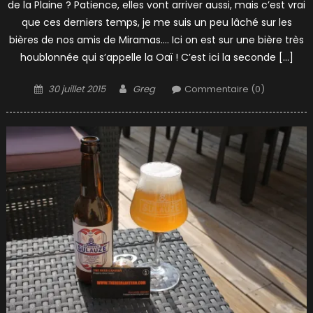
de la Plaine ? Patience, elles vont arriver aussi, mais c’est vrai
que ces derniers temps, je me suis un peu lâché sur les
bières de nos amis de Miramas…. Ici on est sur une bière très
houblonnée qui s’appelle la Oaï ! C’est ici la seconde […]
Posted
Author
30 juillet 2015
Greg
Commentaire (0)
on