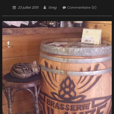
Posted
Author
23 juillet 2015
Greg
Commentaire (0)
on