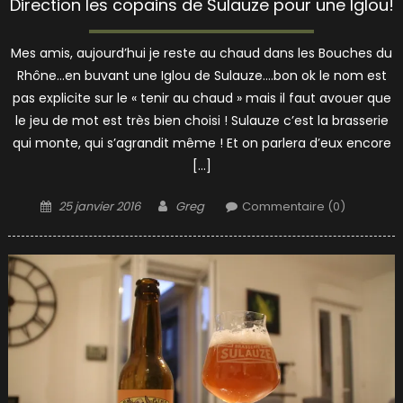
Direction les copains de Sulauze pour une Iglou!
Mes amis, aujourd’hui je reste au chaud dans les Bouches du
Rhône…en buvant une Iglou de Sulauze….bon ok le nom est
pas explicite sur le « tenir au chaud » mais il faut avouer que
le jeu de mot est très bien choisi ! Sulauze c’est la brasserie
qui monte, qui s’agrandit même ! Et on parlera d’eux encore
[…]
Posted
Author
25 janvier 2016
Greg
Commentaire (0)
on