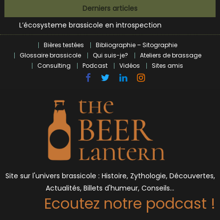
Bières et célébrités
Skip
Derniers articles
L’écosysteme brassicole en introspection
to
Zoumaï : pionnier de la révolution craft à Marseille
content
L’intelligence artificielle dans le milieu brassicole
Bières testées
Bibliographie – Sitographie
BrewDog racheté par Tilray pour une bouchée de pain ?
Glossaire brassicole
Qui suis-je?
Ateliers de brassage
Bières et célébrités
Consulting
Podcast
Vidéos
Sites amis
Site sur l'univers brassicole : Histoire, Zythologie, Découvertes,
Actualités, Billets d'humeur, Conseils…
Ecoutez notre podcast !