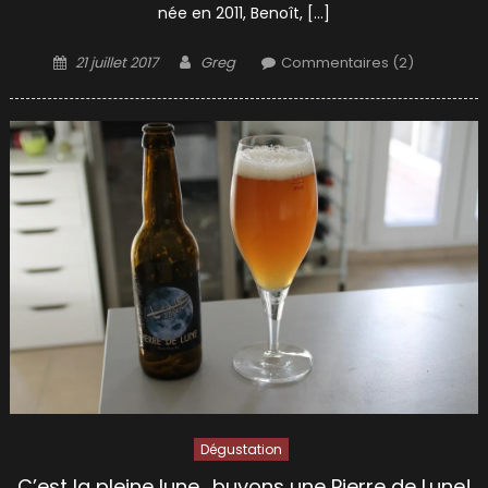
née en 2011, Benoît, […]
Posted
Author
21 juillet 2017
Greg
Commentaires (2)
on
Dégustation
C’est la pleine lune….buvons une Pierre de Lune!