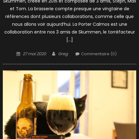
Skummen, créée en 2015 et composée de 3 amis, Steph, Max
et Tom. La brasserie compte presque une vingtaine de
références dont plusieurs collaborations, comme celle que
nous allons voir aujourd’hui. La Porter Calmos est une
collaboration entre nos 3 amis de Skummen, le torréfacteur
[…]
Posted
Author
27 mai 2020
Greg
Commentaire (0)
on