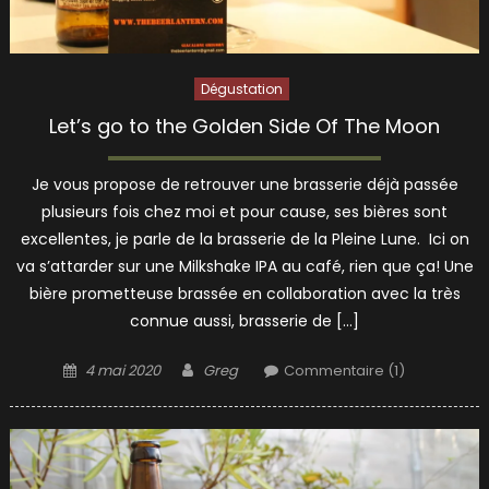
Dégustation
Let’s go to the Golden Side Of The Moon
Je vous propose de retrouver une brasserie déjà passée
plusieurs fois chez moi et pour cause, ses bières sont
excellentes, je parle de la brasserie de la Pleine Lune. Ici on
va s’attarder sur une Milkshake IPA au café, rien que ça! Une
bière prometteuse brassée en collaboration avec la très
connue aussi, brasserie de […]
Posted
Author
4 mai 2020
Greg
Commentaire (1)
on