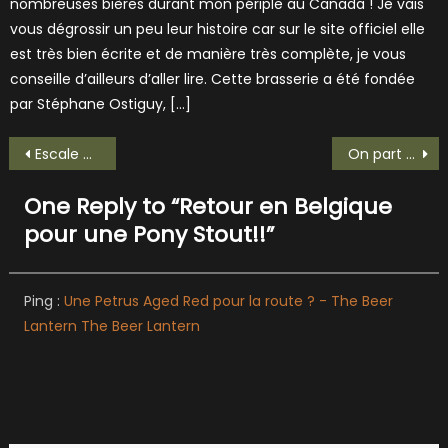
nombreuses bières durant mon périple au Canada ! Je vais
vous dégrossir un peu leur histoire car sur le site officiel elle
est très bien écrite et de manière très complète, je vous
conseille d’ailleurs d’aller lire. Cette brasserie a été fondée
par Stéphane Ostiguy, […]
Navigation
Escale au pays des films où tout le monde danse avec la Taj Mahal
On part en Belgique pour gouter une Pharaonenbier!
de
One Reply to “
Retour en Belgique
l’article
pour une Pony Stout!!
”
Ping :
Une Petrus Aged Red pour la route ? - The Beer
Lantern The Beer Lantern