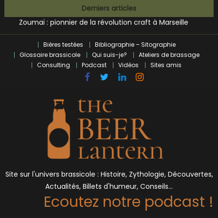
L’écosysteme brassicole en introspection
Skip
Derniers articles
Zoumaï : pionnier de la révolution craft à Marseille
to
L’intelligence artificielle dans le milieu brassicole
content
BrewDog racheté par Tilray pour une bouchée de pain ?
Bières testées
Bibliographie – Sitographie
Bières et célébrités
Glossaire brassicole
Qui suis-je?
Ateliers de brassage
Consulting
Podcast
Vidéos
Sites amis
Site sur l'univers brassicole : Histoire, Zythologie, Découvertes,
Actualités, Billets d'humeur, Conseils…
Ecoutez notre podcast !