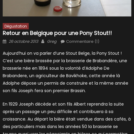
Dégustation
Retour en Belgique pour une Pony Stout!!
Posted
Author
26 octobre 2013
Greg
Commentaire (1)
on
Aujourd’hui on va parler d’une Stout Belge, la Pony Stout !
C’est une bière brassée par la brasserie de Brabandère, une
brasserie née en 1894 sous la volonté d’Adolphe De
Brabandere, un agriculteur de Bavikhoke, cette année là
Adolphe dépose un permis de construire et la même année
son fils Joseph fera son premier Brassin.
En 1929 Joseph décède et son fils Albert reprendra la suite
après un passage un peu difficile et contribuera à sa
croissance. Au départ la bière était vendue dans des cafés, à
des particuliers mais dans les années 50 la brasserie se
tourne aussi vers les négociants en bières ce qui permettra