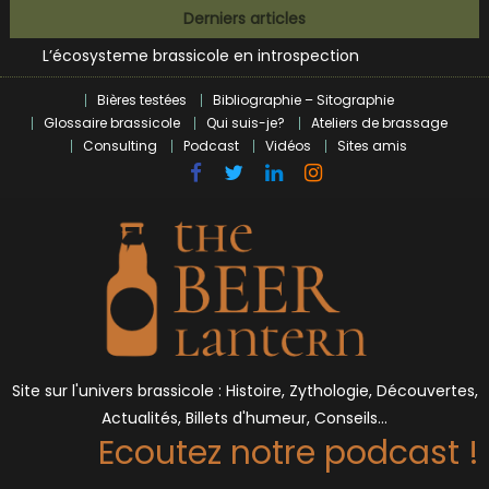
Bières et célébrités
Skip
Derniers articles
L’écosysteme brassicole en introspection
to
Zoumaï : pionnier de la révolution craft à Marseille
content
L’intelligence artificielle dans le milieu brassicole
Bières testées
Bibliographie – Sitographie
BrewDog racheté par Tilray pour une bouchée de pain ?
Glossaire brassicole
Qui suis-je?
Ateliers de brassage
Bières et célébrités
Consulting
Podcast
Vidéos
Sites amis
Site sur l'univers brassicole : Histoire, Zythologie, Découvertes,
Actualités, Billets d'humeur, Conseils…
Ecoutez notre podcast !