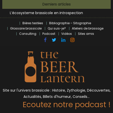
Bières et célébrités
Skip
Derniers articles
L’écosysteme brassicole en introspection
to
Zoumaï : pionnier de la révolution craft à Marseille
content
L’intelligence artificielle dans le milieu brassicole
Bières testées
Bibliographie – Sitographie
BrewDog racheté par Tilray pour une bouchée de pain ?
Glossaire brassicole
Qui suis-je?
Ateliers de brassage
Bières et célébrités
Consulting
Podcast
Vidéos
Sites amis
Site sur l'univers brassicole : Histoire, Zythologie, Découvertes,
Actualités, Billets d'humeur, Conseils…
Ecoutez notre podcast !