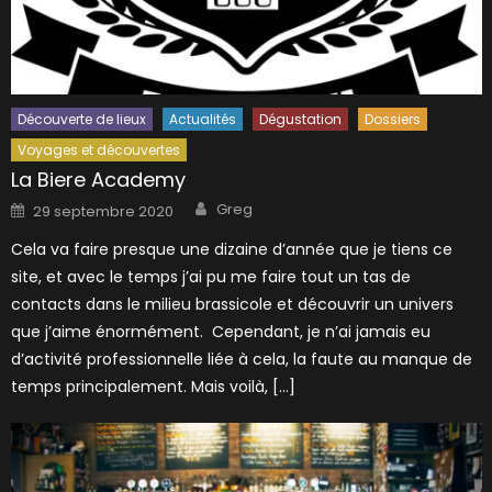
Découverte de lieux
Actualités
Dégustation
Dossiers
Voyages et découvertes
La Biere Academy
Author
Posted
Greg
29 septembre 2020
on
Cela va faire presque une dizaine d’année que je tiens ce
site, et avec le temps j’ai pu me faire tout un tas de
contacts dans le milieu brassicole et découvrir un univers
que j’aime énormément. Cependant, je n’ai jamais eu
d’activité professionnelle liée à cela, la faute au manque de
temps principalement. Mais voilà, […]