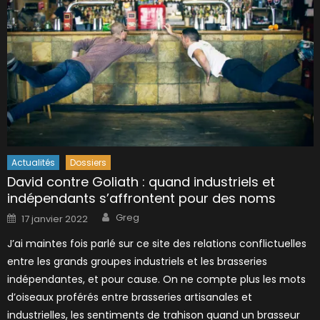
Actualités
Dossiers
David contre Goliath : quand industriels et
indépendants s’affrontent pour des noms
Author
Posted
Greg
17 janvier 2022
on
J’ai maintes fois parlé sur ce site des relations conflictuelles
entre les grands groupes industriels et les brasseries
indépendantes, et pour cause. On ne compte plus les mots
d’oiseaux proférés entre brasseries artisanales et
industrielles, les sentiments de trahison quand un brasseur