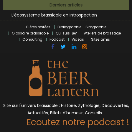
Skip
Bières et célébrités
Derniers articles
to
L’écosysteme brassicole en introspection
content
Zoumaï : pionnier de la révolution craft à Marseille
L’intelligence artificielle dans le milieu brassicole
Bières testées
Bibliographie – Sitographie
BrewDog racheté par Tilray pour une bouchée de pain ?
Glossaire brassicole
Qui suis-je?
Ateliers de brassage
Consulting
Podcast
Vidéos
Sites amis
Bières et célébrités
Site sur l'univers brassicole : Histoire, Zythologie, Découvertes,
Actualités, Billets d'humeur, Conseils…
Ecoutez notre podcast !