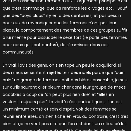
voir une association fermée à eux. L’argument principal c’est
que c’est dommage, que ca renforce les clivages etc…. Sauf
que des “boys clubs” il y en a des centaines, et pas besoin
pour eux de revendiquer que les femmes n’ont pas leur
place, le comportement des membres de ces groupes suffit
à lui même pour dissuader le sexe fort (je parle des femmes
pour ceux qui sont confus), de s’immiscer dans ces
communautés.
En vrai, l’avis des gens, on s’en tape un peu le coquillard, si
des mecs se sentent rejetés tels des incels parce que “ouin
ouin” un groupe de femmes boit des bières ensemble, je suis
sur qu’ils sauront aller pleurnicher dans leur groupe de mecs
accablés à coup de “on peut plus rien dire” et “elles en
veulent toujours plus”. La vérité c’est surtout que si l’on est
un minimum censé et sain d’esprit, voir des femmes se
réunir entre elles, on s’en fiche en vrai, au contraire, c’est très
bien et ça ne veut pas dire que l’on est dans un milieu où les
genres sont mis chacun d’un côté. On parle ici d’une simple