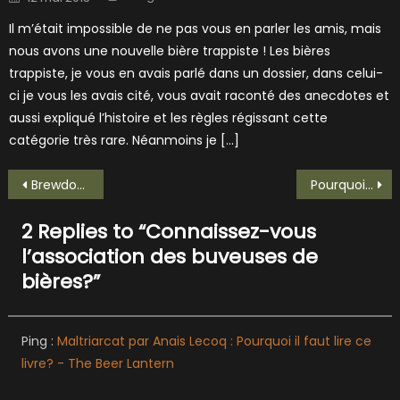
on
Il m’était impossible de ne pas vous en parler les amis, mais
nous avons une nouvelle bière trappiste ! Les bières
trappiste, je vous en avais parlé dans un dossier, dans celui-
ci je vous les avais cité, vous avait raconté des anecdotes et
aussi expliqué l’histoire et les règles régissant cette
catégorie très rare. Néanmoins je […]
Navigation
Brewdog : une success story entachée par des témoignages accablants
Pourquoi tout le monde dit que les bières vont coûter plus cher?
de
2 Replies to “
Connaissez-vous
l’article
l’association des buveuses de
bières?
”
Ping :
Maltriarcat par Anais Lecoq : Pourquoi il faut lire ce
livre? - The Beer Lantern