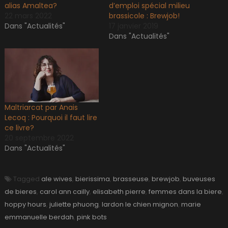
alias Amaltea?
d’emploi spécial milieu
22 mars 2022
brassicole : Brewjob!
Dans "Actualités"
17 janvier 2019
Dans "Actualités"
Maltriarcat par Anais
Lecoq : Pourquoi il faut lire
ce livre?
20 septembre 2022
Dans "Actualités"
Tagged
ale wives
,
bierissima
,
brasseuse
,
brewjob
,
buveuses
de bieres
,
carol ann cailly
,
elisabeth pierre
,
femmes dans la biere
,
hoppy hours
,
juliette phuong
,
lardon le chien mignon
,
marie
emmanuelle berdah
,
pink bots