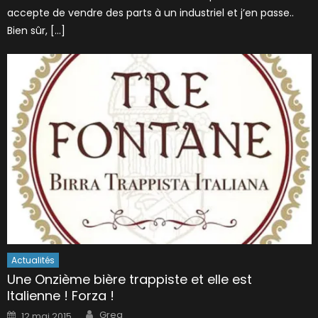
accepte de vendre des parts à un industriel et j’en passe..
Bien sûr, […]
Actualités
Une Onzième bière trappiste et elle est
Italienne ! Forza !
Author
Posted
Greg
12 mai 2015